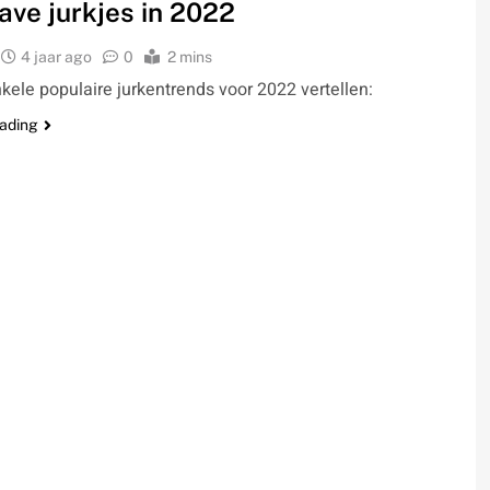
ve jurkjes in 2022
4 jaar ago
0
2 mins
nkele populaire jurkentrends voor 2022 vertellen:
eading