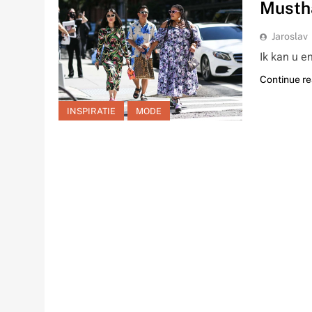
Mustha
Jaroslav
Ik kan u e
Continue r
INSPIRATIE
MODE