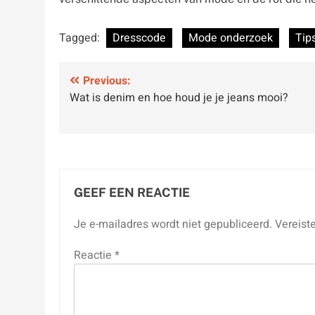
Tagged:
Dresscode
Mode onderzoek
Tip
Bericht
Previous:
Wat is denim en hoe houd je je jeans mooi?
navigatie
GEEF EEN REACTIE
Je e-mailadres wordt niet gepubliceerd.
Vereist
Reactie
*