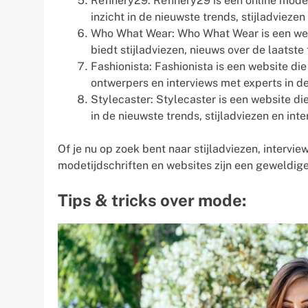
Refinery29: Refinery29 is een online modet
inzicht in de nieuwste trends, stijladviez
Who What Wear: Who What Wear is een websi
biedt stijladviezen, nieuws over de laatst
Fashionista: Fashionista is een website di
ontwerpers en interviews met experts in d
Stylecaster: Stylecaster is een website die
in de nieuwste trends, stijladviezen en int
Of je nu op zoek bent naar stijladviezen, interv
modetijdschriften en websites zijn een geweldig
Tips & tricks over mode: