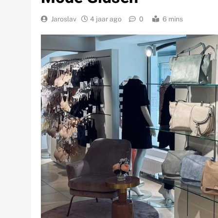
Jaroslav
4 jaar ago
0
6 mins