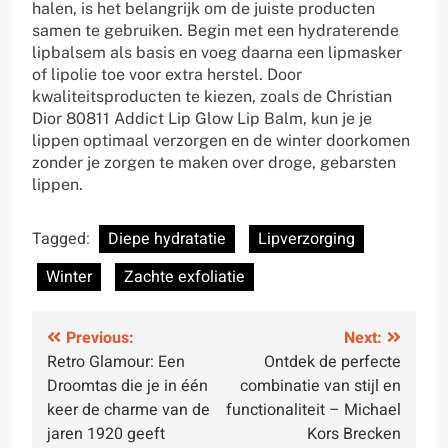
halen, is het belangrijk om de juiste producten
samen te gebruiken. Begin met een hydraterende
lipbalsem als basis en voeg daarna een lipmasker
of lipolie toe voor extra herstel. Door
kwaliteitsproducten te kiezen, zoals de Christian
Dior 80811 Addict Lip Glow Lip Balm, kun je je
lippen optimaal verzorgen en de winter doorkomen
zonder je zorgen te maken over droge, gebarsten
lippen.
Tagged:
Diepe hydratatie
Lipverzorging
Winter
Zachte exfoliatie
Bericht
Previous:
Next:
Retro Glamour: Een
Ontdek de perfecte
navigatie
Droomtas die je in één
combinatie van stijl en
keer de charme van de
functionaliteit – Michael
jaren 1920 geeft
Kors Brecken