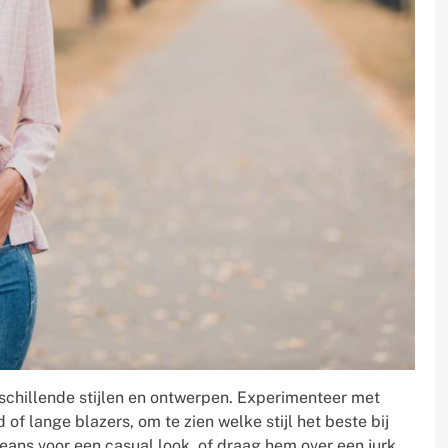
erschillende stijlen en ontwerpen. Experimenteer met
d of lange blazers, om te zien welke stijl het beste bij
eans voor een casual look, of draag hem over een jurk