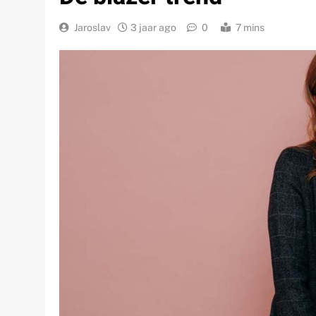
Jaroslav
3 jaar ago
0
7 mins