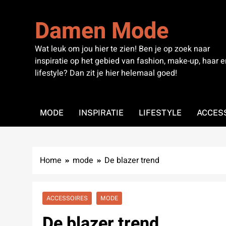
Skip
to
Damen Mode
content
Wat leuk om jou hier te zien! Ben je op zoek naar
inspiratie op het gebied van fashion, make-up, haar e
lifestyle? Dan zit je hier helemaal goed!
MODE
INSPIRATIE
LIFESTYLE
ACCES
Home
mode
De blazer trend
ACCESSOIRES
MODE
De blazer trend