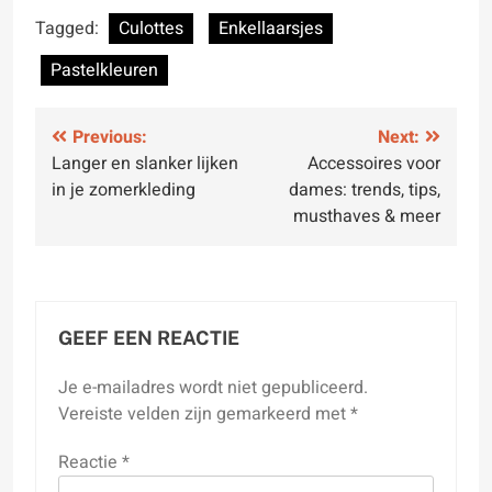
Tagged:
Culottes
Enkellaarsjes
Pastelkleuren
Bericht
Previous:
Next:
Langer en slanker lijken
Accessoires voor
navigatie
in je zomerkleding
dames: trends, tips,
musthaves & meer
GEEF EEN REACTIE
Je e-mailadres wordt niet gepubliceerd.
Vereiste velden zijn gemarkeerd met
*
Reactie
*