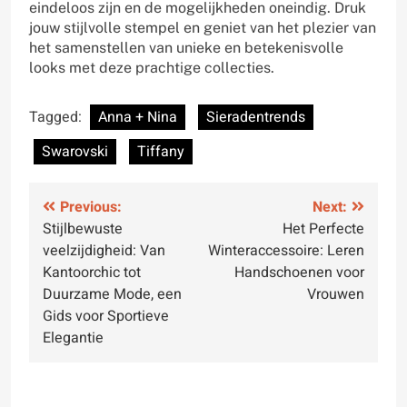
eindeloos zijn en de mogelijkheden oneindig. Druk
jouw stijlvolle stempel en geniet van het plezier van
het samenstellen van unieke en betekenisvolle
looks met deze prachtige collecties.
Tagged:
Anna + Nina
Sieradentrends
Swarovski
Tiffany
Bericht
Previous:
Next:
Stijlbewuste
Het Perfecte
navigatie
veelzijdigheid: Van
Winteraccessoire: Leren
Kantoorchic tot
Handschoenen voor
Duurzame Mode, een
Vrouwen
Gids voor Sportieve
Elegantie