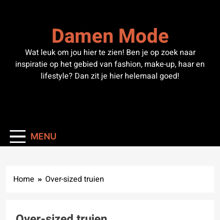
Skip
to
Damen Mode
content
Wat leuk om jou hier te zien! Ben je op zoek naar
inspiratie op het gebied van fashion, make-up, haar en
lifestyle? Dan zit je hier helemaal goed!
MENU
Home
Over-sized truien
Over-sized truien