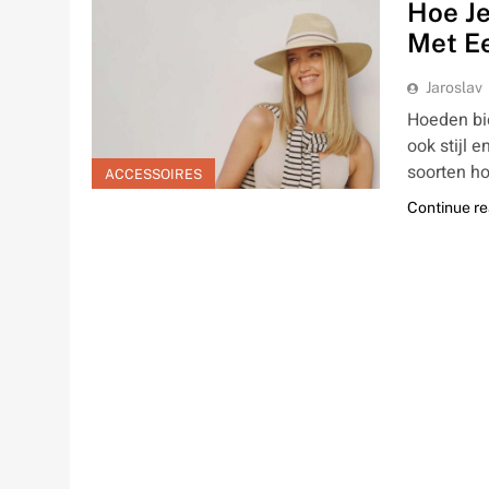
Hoe Je
Met E
Jaroslav
Hoeden bi
ook stijl 
soorten h
ACCESSOIRES
Continue r