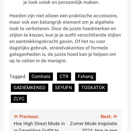
je look uniek en persoonlijk maken.
Hoeden zijn niet alleen een praktische accessoire,
maar ook een belangrijk element om je algehele
look te verbeteren. Door de juiste hoedmerken en
stijlen te kiezen, kun je je outfit verschillende stijlen
en aantrekkingskracht geven. Of het nu voor
dagelijks gebruik, strandvakanties of formele
gelegenheden is, de juiste hoed kan je helpen om
op te vallen in de menigte.
Tagged:
Comhats
CTR
Fxhang
GADIEMKENSD
SEYUFN
TOSKATOK
ZLYC
Bericht
Previous:
Next:
Hoe High Street Mode in
Zomer Mode Inspiratie
navigatie
je Dagelijkse Outfit te
2024: Hoe je een