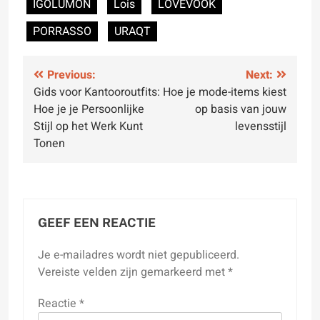
IGOLUMON
Lois
LOVEVOOK
PORRASSO
URAQT
Bericht
Previous:
Next:
Gids voor Kantooroutfits:
Hoe je mode-items kiest
navigatie
Hoe je je Persoonlijke
op basis van jouw
Stijl op het Werk Kunt
levensstijl
Tonen
GEEF EEN REACTIE
Je e-mailadres wordt niet gepubliceerd.
Vereiste velden zijn gemarkeerd met
*
Reactie
*