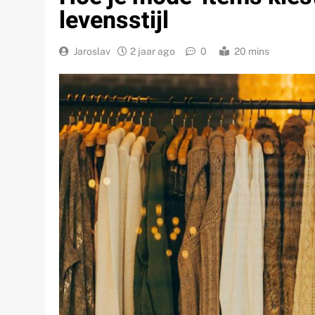
levensstijl
Jaroslav
2 jaar ago
0
20 mins