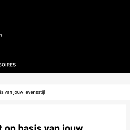
n
SOIRES
s van jouw levensstijl
t op basis van jouw