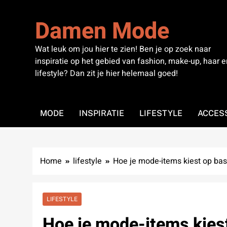
Skip
to
Damen Mode
content
Wat leuk om jou hier te zien! Ben je op zoek naar
inspiratie op het gebied van fashion, make-up, haar e
lifestyle? Dan zit je hier helemaal goed!
MODE
INSPIRATIE
LIFESTYLE
ACCES
Home
lifestyle
Hoe je mode-items kiest op basi
LIFESTYLE
Hoe je mode-items kies