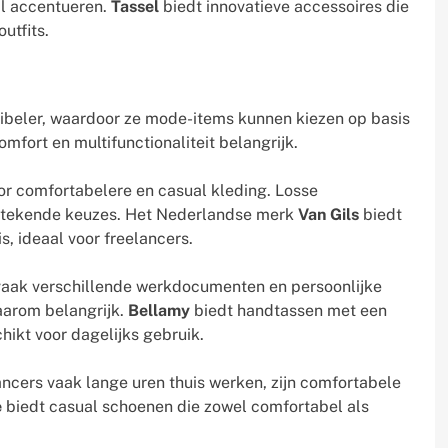
jl accentueren.
Tassel
biedt innovatieve accessoires die
utfits.
ibeler, waardoor ze mode-items kunnen kiezen op basis
omfort en multifunctionaliteit belangrijk.
r comfortabelere en casual kleding. Losse
tstekende keuzes. Het Nederlandse merk
Van Gils
biedt
is, ideaal voor freelancers.
aak verschillende werkdocumenten en persoonlijke
aarom belangrijk.
Bellamy
biedt handtassen met een
hikt voor dagelijks gebruik.
cers vaak lange uren thuis werken, zijn comfortabele
e
biedt casual schoenen die zowel comfortabel als