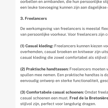
oorbellen en armbanden, die hun persoonlijke sti
een leuke toevoeging kunnen zijn aan dagelijkse o
3. Freelancers
De werkomgeving van freelancers is meestal flex
van persoonlijke voorkeur. Voor freelancers zijn c
(1) Casual kleding:
Freelancers kunnen kiezen voo
overhemden, casual broeken en knitwear zijn ui
casual kleding die zowel comfortabel als stijlvol 
(2) Praktische handtassen:
Freelancers moeten v
spullen mee nemen. Een praktische handtas is d
eenvoudig ontwerp en sterke functionaliteit, gesc
(3) Comfortabele casual schoenen:
Omdat freelan
casual schoenen een must.
Fred de la Bretonièr
stijlvol zijn, perfect voor langdurig dragen.