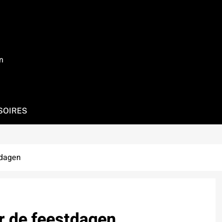
n
SOIRES
tdagen
r de feestdagen