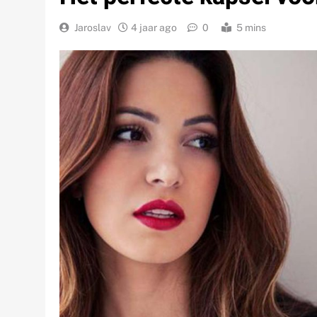
Jaroslav
4 jaar ago
0
5 mins