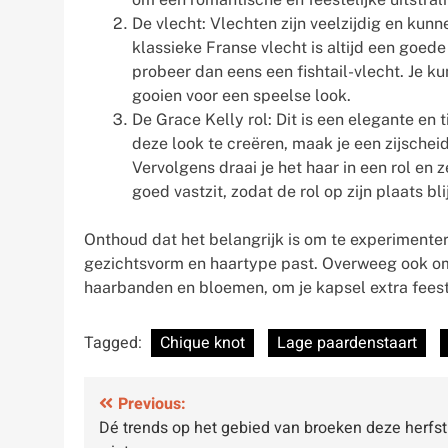
De vlecht: Vlechten zijn veelzijdig en ku
klassieke Franse vlecht is altijd een goede
probeer dan eens een fishtail-vlecht. Je k
gooien voor een speelse look.
De Grace Kelly rol: Dit is een elegante en 
deze look te creëren, maak je een zijscheid
Vervolgens draai je het haar in een rol en 
goed vastzit, zodat de rol op zijn plaats blij
Onthoud dat het belangrijk is om te experimenter
gezichtsvorm en haartype past. Overweeg ook om
haarbanden en bloemen, om je kapsel extra feest
Tagged:
Chique knot
Lage paardenstaart
Bericht
Previous:
Dé trends op het gebied van broeken deze herfst
navigatie