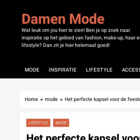
Skip
to
Damen Mode
content
Wat leuk om jou hier te zien! Ben je op zoek naar
inspiratie op het gebied van fashion, make-up, haar e
lifestyle? Dan zit je hier helemaal goed!
MODE
INSPIRATIE
LIFESTYLE
ACCES
Home
mode
Het perfecte kapsel voor de fees
LIFESTYLE
MODE
Het perfecte kapsel voo